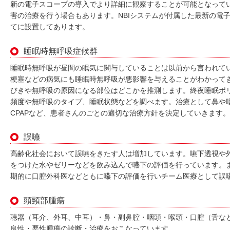
新の電子スコープの導入でより詳細に観察することが可能となって
害の治療を行う場合もあります。NBIシステムが付属した最新の電
てに設置してあります。
睡眠時無呼吸症候群
睡眠時無呼吸が昼間の眠気に関与していることは以前から言われて
梗塞などの病気にも睡眠時無呼吸が悪影響を与えることがわかって
びきや無呼吸の原因になる部位はどこかを推測します。終夜睡眠ポ
頻度や無呼吸のタイプ、睡眠状態などを調べます。治療として鼻や咽頭
CPAPなど、患者さんのごとの適切な治療方針を決定していきます。
誤嚥
高齢化社会において誤嚥をきたす人は増加しています。嚥下透視や
をつけた水やゼリーなどを飲み込んで嚥下の評価を行っています。
期的に口腔外科医などともに嚥下の評価を行いチーム医療として誤
頭頸部腫瘍
聴器（耳介、外耳、中耳）・鼻・副鼻腔・咽頭・喉頭・口腔（舌な
良性・悪性腫瘍の診断・治療をおこなっています。