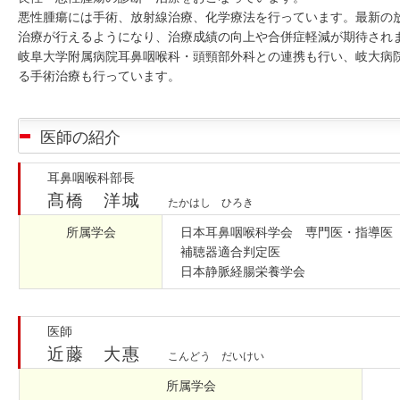
悪性腫瘍には手術、放射線治療、化学療法を行っています。最新の
治療が行えるようになり、治療成績の向上や合併症軽減が期待され
岐阜大学附属病院耳鼻咽喉科・頭頸部外科との連携も行い、岐大病
る手術治療も行っています。
医師の紹介
耳鼻咽喉科部長
髙橋 洋城
たかはし ひろき
所属学会
日本耳鼻咽喉科学会 専門医・指導医
補聴器適合判定医
日本静脈経腸栄養学会
医師
近藤 大惠
こんどう だいけい
所属学会