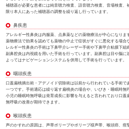
補聴器が必要な患者には純音聴力検査、語音聴力検査、音場検査、
限り本人にあった補聴器の調整を繰り返し行っています。
鼻疾患
アレルギー性鼻炎は内服薬、点鼻薬などの薬物療法が中心になりま
薬物療法で効果を認めても薬物の中止で症状がすぐに悪化する場合
レルギー性鼻炎の手術は下鼻甲介レーザー手術や下鼻甲介粘膜下組
副鼻腔炎は内視鏡を用いた手術を行っています。副鼻腔は目や脳に
よってはナビゲーションシステムを併用して手術を行っています。
咽頭疾患
口蓋扁桃摘出術・アデノイド切除術は以前から行われている手術で
一つです。手術適応は繰り返す扁桃炎の場合や、いびき・睡眠時無
小児の睡眠時無呼吸は発育成長に影響を与えると言われており口蓋
無呼吸の改善が期待できます。
喉頭疾患
声のかすれの原因は、声帯ポリープやポリープ様声帯、喉頭癌、痙