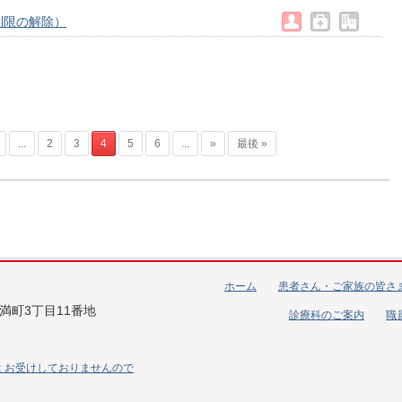
制限の解除）
...
2
3
4
5
6
...
»
最後 »
ホーム
患者さん・ご家族の皆さ
天満町3丁目11番地
診療科のご案内
職
）
 お受けしておりませんので