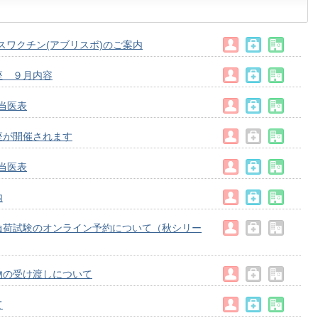
スワクチン(アブリスボ)のご案内
座 ９月内容
担当医表
座が開催されます
担当医表
内
負荷試験のオンライン予約について（秋シリー
物の受け渡しについて
て